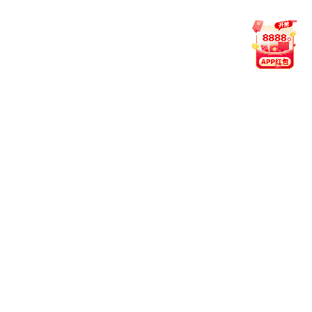
障用户信息在传输与存储过程中的安全。NG体育·(中国)官方网
站-NGSPORT 始终将隐私保护作为平台核心。
05. 客服支持时间？
平台客服全年 24 小时在线，支持中文、英文与马来语多语言服
务。无论您遇到技术问题、账户疑问，或希望了解功能详情，我
们都将即时响应。
06. 观看直播是否收费？
平台提供免费赛事直播服务，部分高峰赛事可能需完成账号登录
方可观看。ng体育官网 致力于为广大体育爱好者打造一个公开
透明、便捷高效的观赛环境。