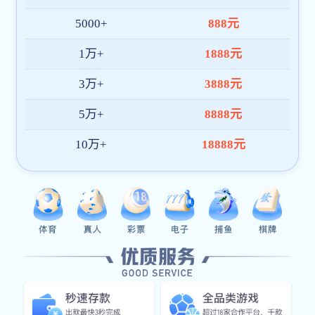
02. 服务升级
随着NG体育·(中国)官方网站-NGSPORT需求
增长，平台陆续上线直播回放、数据分析、比
分预测等功能，同时支持APP与网页双端操
作，带来更快更稳的观赛体验。
03. 国际拓展
目前ng体育官网已在东南亚、欧美等区域建
立本地化团队，推动技术与服务全球落地，打
造具有国际竞争力的赛事平台品牌。