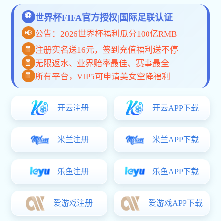
手机App
网页版
关于ng体育官网
ng体育官网是一家融合科技创新与全球视野的体育赛事服务
平台，致力于为用户提供高效、可信赖的互动观赛体验。 从
数据同步到高清直播、从终端兼容到多语言支持，我们不断
突破技术边界，构建智能化、低延迟、高稳定的服务体系。
每一次点击，都体现我们对用户体验的专注与专业。